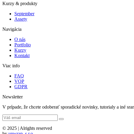
Kurzy & produkty
September
Assety
Navigácia
O nás
Portfolio
Kurzy
Kontakt
Viac info
FAQ
VOP
GDPR
Newsletter
V prípade, že chcete odoberať sporadické novinky, tutorialy a iné sr
© 2025 | Alrights reserved
by
unwrap, s.r.o.