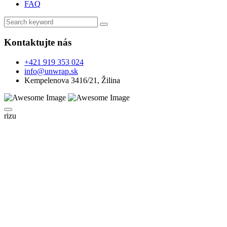
FAQ
Kontaktujte nás
+421 919 353 024
info@unwrap.sk
Kempelenova 3416/21, Žilina
rizu